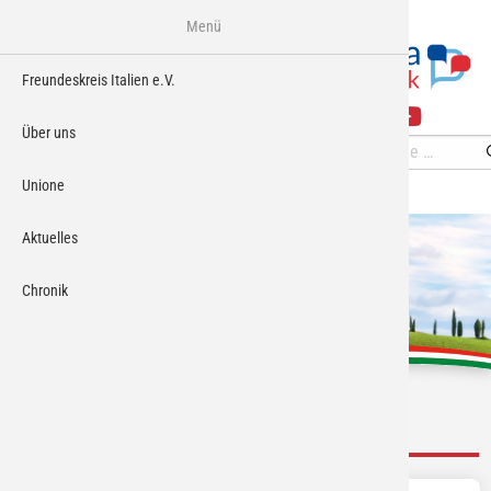
Sprache
Menü
auswählen
Freundeskreis Italien e.V.
Über uns
Suchen
Unione
Aktuelles
Chronik
Chronik