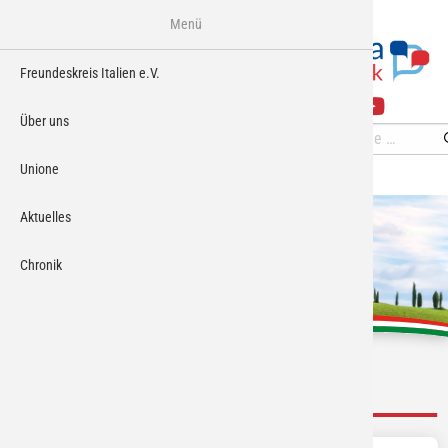
Sprache
Menü
auswählen
Freundeskreis Italien e.V.
Über uns
Suchen
Unione
Aktuelles
Chronik
Chronik